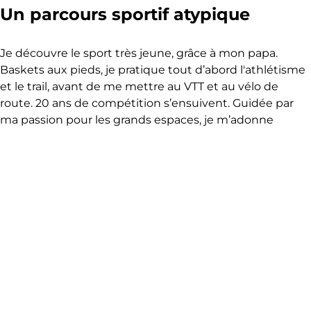
Un parcours sportif atypique
Je découvre le sport très jeune, grâce à mon papa.
Baskets aux pieds, je pratique tout d’abord l'athlétisme
et le trail, avant de me mettre au VTT et au vélo de
route. 20 ans de compétition s’ensuivent. Guidée par
ma passion pour les grands espaces, je m’adonne
également au ski de randonnée, au ski de fond et à
l’alpinisme.
En 2017, un grave accident de vélo de montagne vient
chambouler mon quotidien et m’oblige à mettre un
terme à ma carrière. Un nouveau défi m’attend alors et
je me bats de toutes mes forces pour retrouver mes
capacités motrices. Aujourd’hui rétablie, je considère
cette mésaventure comme une expérience
enrichissante qui a changé ma philosophie.
Je pratique désormais mes sports favoris pour le simple