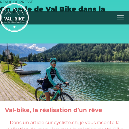
REVUE DE PRESSE
On parle de Val Bike dans la
presse !
Val-bike, la réalisation d’un rêve
Dans un article sur cycliste.ch, je vous raconte la