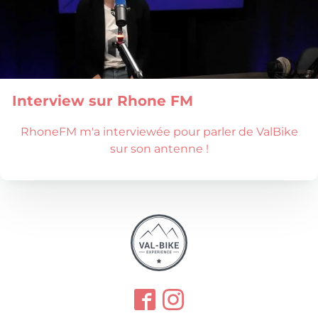
Interview sur Rhone FM
RhoneFM m'a interviewée pour parler de ValBike
sur son antenne !